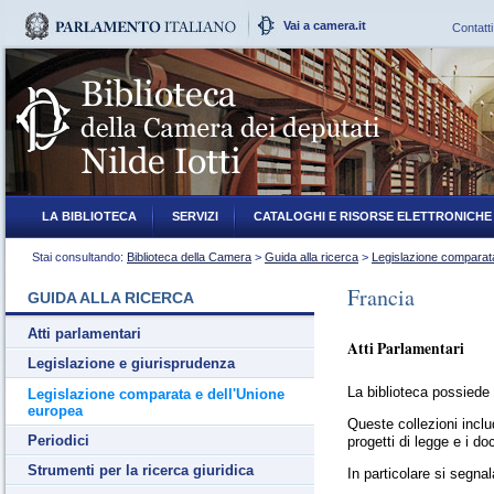
Vai a camera.it
Contatti
LA BIBLIOTECA
SERVIZI
CATALOGHI E RISORSE ELETTRONICHE
Stai consultando:
Biblioteca della Camera
>
Guida alla ricerca
>
Legislazione comparata
Francia
GUIDA ALLA RICERCA
Atti parlamentari
Atti Parlamentari
Legislazione e giurisprudenza
La biblioteca possiede 
Legislazione comparata e dell'Unione
europea
Queste collezioni includ
Periodici
progetti di legge e i d
Strumenti per la ricerca giuridica
In particolare si segnal