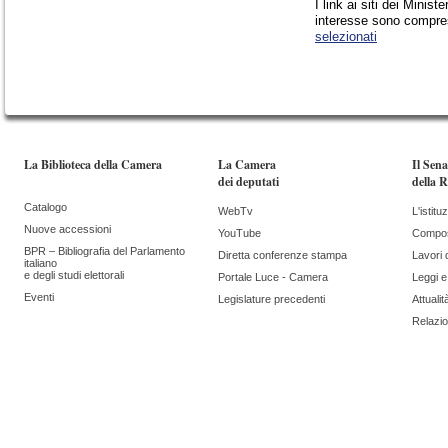
I link ai siti dei Ministe
interesse sono compres
selezionati
La Biblioteca della Camera
La Camera
Il Sen
dei deputati
della 
Catalogo
WebTv
L'istitu
Nuove accessioni
YouTube
Compos
BPR – Bibliografia del Parlamento
Diretta conferenze stampa
Lavori 
italiano
e degli studi elettorali
Portale Luce - Camera
Leggi 
Eventi
Legislature precedenti
Attualit
Relazion