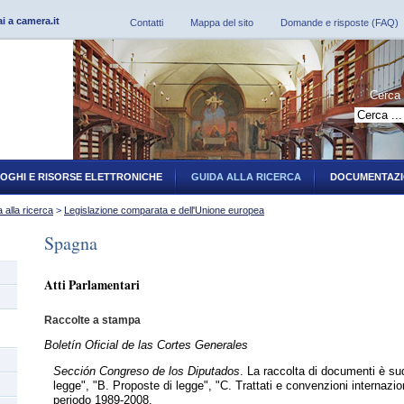
ai a camera.it
Contatti
Mappa del sito
Domande e risposte (FAQ)
Cerca 
-------------
OGHI E RISORSE ELETTRONICHE
GUIDA ALLA RICERCA
DOCUMENTAZI
 alla ricerca
>
Legislazione comparata e dell'Unione europea
Spagna
Atti Parlamentari
Raccolte a stampa
Boletín Oficial de las Cortes Generales
Sección Congreso de los Diputados
. La raccolta di documenti è sud
legge", "B. Proposte di legge", "C. Trattati e convenzioni internazio
periodo 1989-2008.