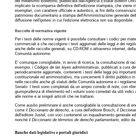
del medesimo Bollettino, pubblicata dall'
Agencia Estatal Boletín Ofic
implicato la scomparsa definitiva dell'edizione stampata, che viene m
esemplari, con carattere ufficiale e autentico, ai fini della conserv
patrimonio documentario a stampa dell'Amministrazione generale de
diffusione nell'ipotesi in cui l'edizione elettronica non sia disponibile.
Raccolte di normativa vigente
Per i testi delle norme vigenti è possibile consultare i codici per mate
commerciali e che raccolgono i testi aggiornati delle leggi e dei regola
anche delle raccolte generali, su CD-ROM o attraverso internet, della 
Comunità autonome.
E' comunque consigliabile, in avvio di ricerca, la consultazione di r
esempio, i
Códigos de las leyes administrativas
, pubblicati a cura de
periodicamente aggiornate, contenenti i testi delle leggi più importan
costituzionale ed amministrativo, ma concernenti il diritto pubblico 
nelle raccolte anche gli statuti delle Comunità autonome e i regolame
Senato. I testi sono completati da un ampio corredo di note, con riferi
giurisprudenza di riferimento ed i volumi sono corredati da utili indici a
alle norme e ai singoli articoli che ne trattano.
Come ausilio preliminare è anche consigliabile la consultazione di enci
come il
Diccionario de derecho
, a cura dell'editore Bosch, il
Diccionar
dell'editore Justel, con voci contenenti un inquadramento generale ed 
nonché il
Diccionario de términos de derecho parlamentario
, edito da
Banche dati legislative e portali giuridici