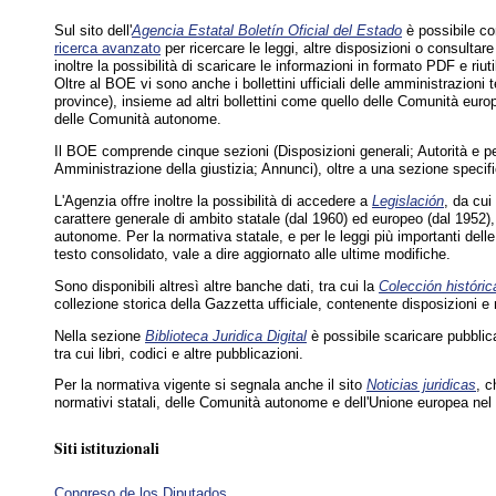
Sul sito dell'
Agencia Estatal Boletín Oficial del Estado
è possibile co
ricerca avanzato
per ricercare le leggi, altre disposizioni o consult
inoltre la possibilità di scaricare le informazioni in formato PDF e ri
Oltre al BOE vi sono anche i bollettini ufficiali delle amministrazioni 
province), insieme ad altri bollettini come quello delle Comunità euro
delle Comunità autonome.
Il BOE comprende cinque sezioni (Disposizioni generali; Autorità e pe
Amministrazione della giustizia; Annunci), oltre a una sezione specifi
L'Agenzia offre inoltre la possibilità di accedere a
Legislación
, da cui
carattere generale di ambito statale (dal 1960) ed europeo (dal 1952)
autonome. Per la normativa statale, e per le leggi più importanti dell
testo consolidato, vale a dire aggiornato alle ultime modifiche.
Sono disponibili altresì altre banche dati, tra cui la
Colección históri
collezione storica della Gazzetta ufficiale, contenente disposizioni e 
Nella sezione
Biblioteca Juridica Digital
è possibile scaricare pubblica
tra cui libri, codici e altre pubblicazioni.
Per la normativa vigente si segnala anche il sito
Noticias juridicas
, c
normativi statali, delle Comunità autonome e dell'Unione europea nel 
Siti istituzionali
Congreso de los Diputados