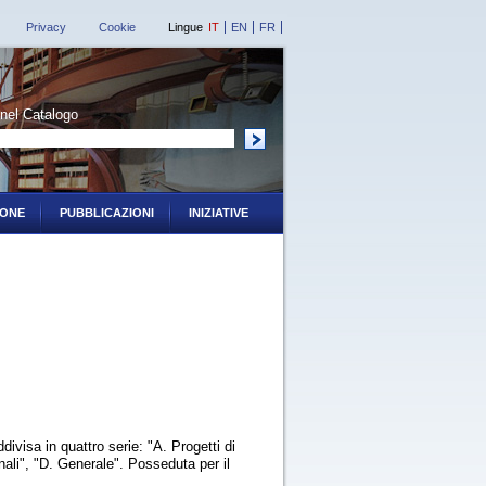
Privacy
Cookie
Lingue
IT
EN
FR
nel Catalogo
-------------------------------
ONE
PUBBLICAZIONI
INIZIATIVE
divisa in quattro serie: "A. Progetti di
nali", "D. Generale". Posseduta per il