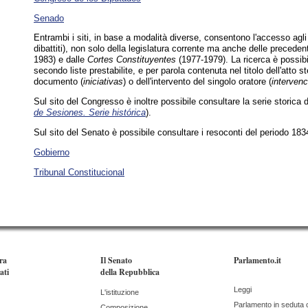
Senado
Entrambi i siti, in base a modalità diverse, consentono l'accesso agli 
dibattiti), non solo della legislatura corrente ma anche delle precedent
1983) e dalle
Cortes Constituyentes
(1977-1979). La ricerca è possibil
secondo liste prestabilite, e per parola contenuta nel titolo dell'atto s
documento (
iniciativas
) o dell'intervento del singolo oratore (
interven
Sul sito del Congresso è inoltre possibile consultare la serie storica 
de Sesiones. Serie histórica
).
Sul sito del Senato è possibile consultare i resoconti del periodo 18
Gobierno
Tribunal Constitucional
ra
Il Senato
Parlamento.it
ati
della Repubblica
Leggi
L'istituzione
Parlamento in seduta
Composizione