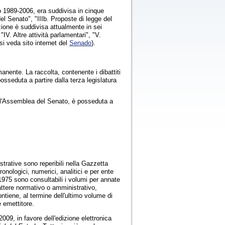
o 1989-2006, era suddivisa in cinque
 del Senato", "IIIb. Proposte di legge del
zione è suddivisa attualmente in sei
 "IV. Altre attività parlamentari", "V.
i veda sito internet del
Senado
).
ente. La raccolta, contenente i dibattiti
seduta a partire dalla terza legislatura
ell'Assemblea del Senato, è posseduta a
istrative sono reperibili nella Gazzetta
ronologici, numerici, analitici e per ente
1975 sono consultabili i volumi per annate
rattere normativo o amministrativo,
ntiene, al termine dell'ultimo volume di
e emettitore.
09, in favore dell'edizione elettronica