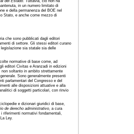
ial del Estado
. Tuttavia, ciò non ha
antenuta, in un numero limitato di
azione e della permanenza del BOE nel
llo Stato, e anche come mezzo di
ria che sono pubblicati dagli editori
menti di settore. Gli stessi editori curano
legislazione sia statale sia delle
accolte normative di base come, ad
gli editori Civitas e Aranzadi in edizioni
ti non soltanto in ambito strettamente
in generale. Sono generalmente presenti
nti parlamentari del Congresso e del
menti alle disposizioni attuative e alla
nalitici di soggetti particolari, con rinvio
clopedie e dizionari giuridici di base,
io de derecho administrativo
, a cura
i riferimenti normativi fondamentali,
 La Ley.