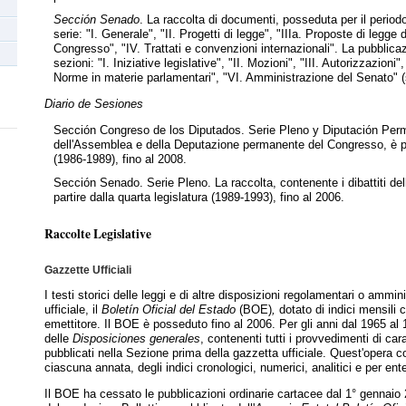
Sección Senado
. La raccolta di documenti, posseduta per il period
serie: "I. Generale", "II. Progetti di legge", "IIIa. Proposte di legge
Congresso", "IV. Trattati e convenzioni internazionali". La pubblica
sezioni: "I. Iniziative legislative", "II. Mozioni", "III. Autorizzazioni",
Norme in materie parlamentari", "VI. Amministrazione del Senato" (s
Diario de Sesiones
Sección Congreso de los Diputados. Serie Pleno y Diputación Perman
dell'Assemblea e della Deputazione permanente del Congresso, è pos
(1986-1989), fino al 2008.
Sección Senado. Serie Pleno. La raccolta, contenente i dibattiti d
partire dalla quarta legislatura (1989-1993), fino al 2006.
Raccolte Legislative
Gazzette Ufficiali
I testi storici delle leggi e di altre disposizioni regolamentari o ammin
ufficiale, il
Boletín Oficial del Estado
(BOE)
,
dotato di indici mensili c
emettitore. Il BOE è posseduto fino al 2006. Per gli anni dal 1965 al 
delle
Disposiciones generales
, contenenti tutti i provvedimenti di ca
pubblicati nella Sezione prima della gazzetta ufficiale. Quest'opera co
ciascuna annata, degli indici cronologici, numerici, analitici e per ent
Il
BOE ha cessato le pubblicazioni ordinarie cartacee dal 1° gennaio 20