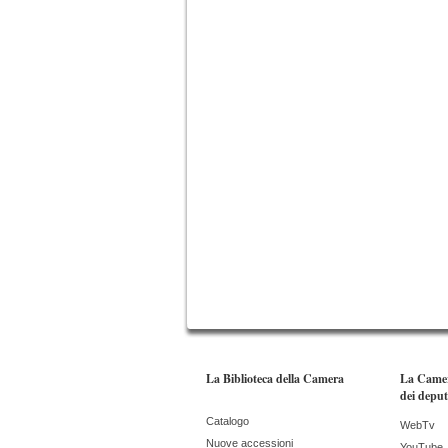
La Biblioteca della Camera
La Came
dei deput
Catalogo
WebTv
Nuove accessioni
YouTube