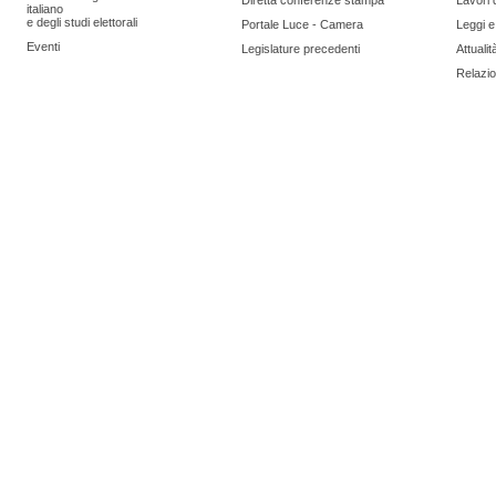
Diretta conferenze stampa
Lavori 
italiano
e degli studi elettorali
Portale Luce - Camera
Leggi 
Eventi
Legislature precedenti
Attualit
Relazion